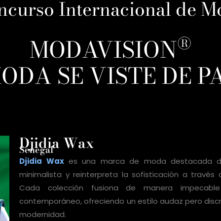
ncurso Internacional de M
®
MODAVISION
ODA SE VISTE DE P
Djidia Wax
Senegal
Djidia Wax
es una marca de moda destacada de 
minimalista y reinterpreta la sofisticación a travé
Cada colección fusiona de manera impecable 
contemporáneo, ofreciendo un estilo audaz pero discr
modernidad.