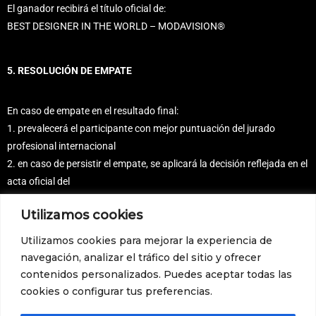
El ganador recibirá el título oficial de:
BEST DESIGNER IN THE WORLD – MODAVISION®
5. RESOLUCIÓN DE EMPATE
En caso de empate en el resultado final:
1. prevalecerá el participante con mejor puntuación del jurado
profesional internacional
2. en caso de persistir el empate, se aplicará la decisión reflejada en el
acta oficial del
jurado
Utilizamos cookies
Utilizamos cookies para mejorar la experiencia de
6. DISPOSICIÓN FINAL
navegación, analizar el tráfico del sitio y ofrecer
contenidos personalizados. Puedes aceptar todas las
La participación en MODAVISION® implica la aceptación íntegra del
cookies o configurar tus preferencias.
presente sistema de